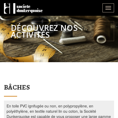
Toggl
navig
DÉCOUVREZ NOS
ACTIVITÉS
BÂCHES
En toile PVC ignifugée ou non, en polypropylène, en
polyéthylène, en textile naturel lin ou coton, la Société
Dunkerquoise est capable de vous proposer une large gamme