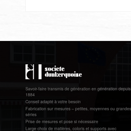
Savoir-faire transmis de génération en génération depuis
1884
Conseil adapté à votre besoin
Fabrication sur mesures – petites, moyennes ou grande
séries
Prise de mesures et pose si nécessaire
Large choix de matières, coloris et supports avec