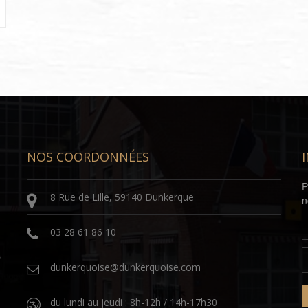
NOS COORDONNÉES
P
8 Rue de Lille, 59140 Dunkerque
n
03 28 61 86 10
s
dunkerquoise@dunkerquoise.com
du lundi au jeudi : 8h-12h / 14h-17h30